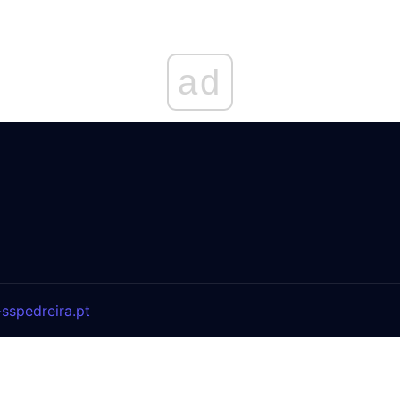
ad
-sspedreira.pt