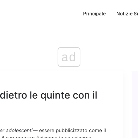
Principale
Notizie S
ad
ietro le quinte con il
per adolescenti
— essere pubblicizzato come il
 il suo ragazzo finiscono in un universo