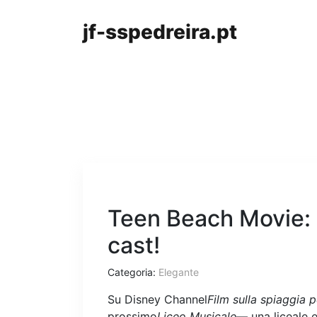
jf-sspedreira.pt
Teen Beach Movie: d
cast!
Categoria:
Elegante
Su Disney Channel
Film sulla spiaggia 
prossimo
Liceo Musicale
— una liceale e