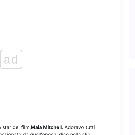
ad
star del film,
Maia Mitchell
. Adoravo tutti i
ssionato da quell'epoca, dice nella clip.