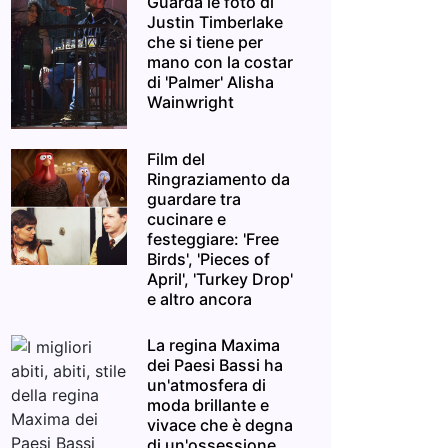
Guarda le foto di
Justin Timberlake
che si tiene per
mano con la costar
di 'Palmer' Alisha
Wainwright
Film del
Ringraziamento da
guardare tra
cucinare e
festeggiare: 'Free
Birds', 'Pieces of
April', 'Turkey Drop'
e altro ancora
La regina Maxima
dei Paesi Bassi ha
un'atmosfera di
moda brillante e
vivace che è degna
di un'ossessione