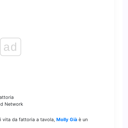
ad
ood Network
 vita da fattoria a tavola,
Molly
Già
è un