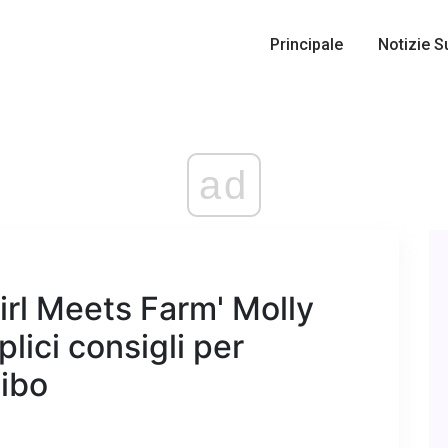
Principale
Notizie S
ad
Girl Meets Farm' Molly
plici consigli per
cibo