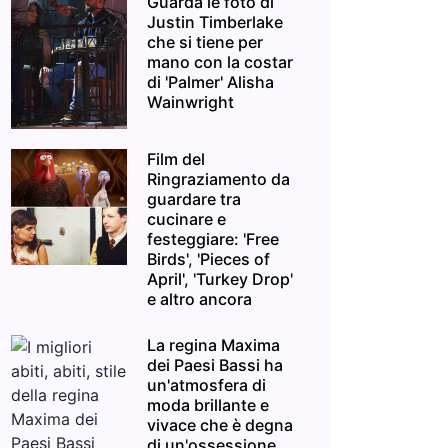
Guarda le foto di
Justin Timberlake
che si tiene per
mano con la costar
di 'Palmer' Alisha
Wainwright
Film del
Ringraziamento da
guardare tra
cucinare e
festeggiare: 'Free
Birds', 'Pieces of
April', 'Turkey Drop'
e altro ancora
La regina Maxima
dei Paesi Bassi ha
un'atmosfera di
moda brillante e
vivace che è degna
di un'ossessione