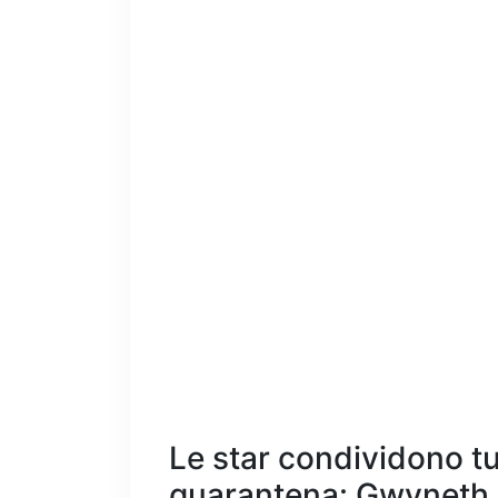
Le star condividono tut
quarantena: Gwyneth Pa