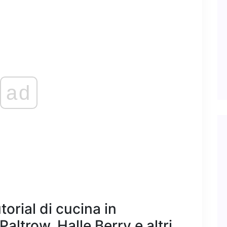
ad
orial di cucina in
ltrow, Halle Berry e altri